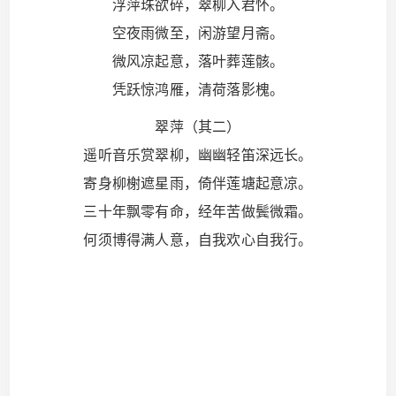
浮萍珠欲碎，翠柳入君怀。
空夜雨微至，闲游望月斋。
微风凉起意，落叶葬莲骸。
凭跃惊鸿雁，清荷落影槐。
翠萍（其二）
遥听音乐赏翠柳，幽幽轻笛深远长。
寄身柳榭遮星雨，倚伴莲塘起意凉。
三十年飘零有命，经年苦做鬓微霜。
何须博得满人意，自我欢心自我行。